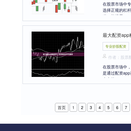
在股票市场中
选择正规的杠
道，并提示....
最大配资ap
专业炒股配资
作者：股票
在股票市场中
是通过配资ap
众多的....
首页
1
2
3
4
5
6
7