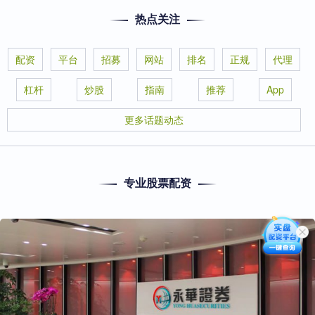
热点关注
配资
平台
招募
网站
排名
正规
代理
杠杆
炒股
指南
推荐
App
更多话题动态
专业股票配资