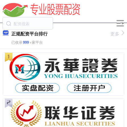
正规配资平台排行
更多
已收录
999
+家平台