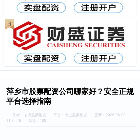
萍乡市股票配资公司哪家好？安全正规
平台选择指南
作者：临沂股票配资
平台：专业股票配资
更新：2026-06-08
11:34:16
阅读：163