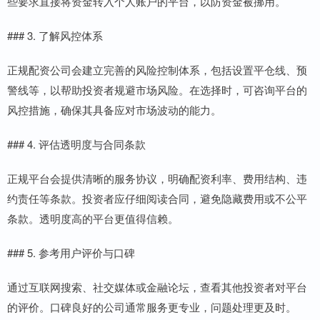
些要求直接将资金转入个人账户的平台，以防资金被挪用。
### 3. 了解风控体系
正规配资公司会建立完善的风险控制体系，包括设置平仓线、预
警线等，以帮助投资者规避市场风险。在选择时，可咨询平台的
风控措施，确保其具备应对市场波动的能力。
### 4. 评估透明度与合同条款
正规平台会提供清晰的服务协议，明确配资利率、费用结构、违
约责任等条款。投资者应仔细阅读合同，避免隐藏费用或不公平
条款。透明度高的平台更值得信赖。
### 5. 参考用户评价与口碑
通过互联网搜索、社交媒体或金融论坛，查看其他投资者对平台
的评价。口碑良好的公司通常服务更专业，问题处理更及时。