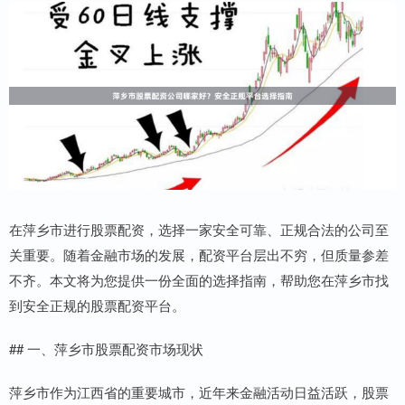
在萍乡市进行股票配资，选择一家安全可靠、正规合法的公司至
关重要。随着金融市场的发展，配资平台层出不穷，但质量参差
不齐。本文将为您提供一份全面的选择指南，帮助您在萍乡市找
到安全正规的股票配资平台。
## 一、萍乡市股票配资市场现状
萍乡市作为江西省的重要城市，近年来金融活动日益活跃，股票