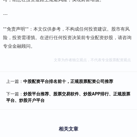
---
**免责声明**：本文仅供参考，不构成任何投资建议。股市有风
险，投资需谨慎。在进行任何投资决策前专业配资炒股，请咨询
专业金融顾问。
文章为作者独立观点，不代表专业股票配资观点
上一篇：
中股配资平台排名前十，正规股票配资公司推荐
下一篇：
炒股平台推荐、股票交易软件、炒股APP排行、正规股票
平台、炒股开户平台
相关文章