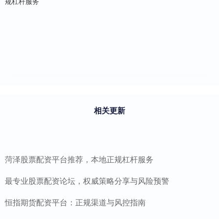
规杠杆服务
相关更新
菏泽股票配资平台推荐，本地正规杠杆服务
最专业股票配资论坛，权威策略分享与风险预警
恒指期货配资平台：正规渠道与风控指南